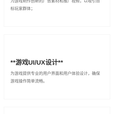
为游戏制作创新的广告素材和推广视频，以吸引目
标玩家群体；
**游戏UI/UX设计**
为游戏提供专业的用户界面和用户体验设计，确保
游戏操作简单流畅。