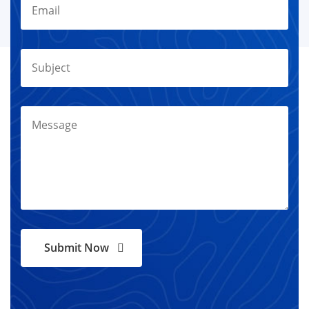
Submit Now