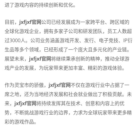
进了游戏内容的持续创新和优化。
目前，
jxfjxf官网
公司已经发展成为一家跨平台、跨区域的
全球化游戏企业，拥有多家子公司和研发团队，员工人数超
过3000人。公司业务涵盖游戏开发、发行、电子竞技、IP衍
生品等多个领域，已经形成了一个庞大且多元化的产业链。
展望未来，
jxfjxf官网
将继续秉承创新的精神，推动全球游
戏产业的发展，为玩家带来更加丰富、精彩的游戏体验。
作为灵宝市的骄傲，
jxfjxf官网
不仅在游戏行业中占据了一
席之地，还为当地经济发展和社会就业做出了积极贡献。未
来，
jxfjxf官网
将持续发挥其在技术、创意和内容上的优
势，不断挑战游戏行业的边界，力求为全球玩家带来更多精
彩的游戏作品。