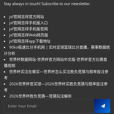
Stay always in touch! Subscribe to our newsletter.
jxf官网吉祥官方网站
jxf官网吉祥手机版入口
jxf官网吉祥手机版官网
jxf官网吉祥Web网页版
jxf官网吉祥app下载地址
90ko极速比分手机网 | 实时足球篮球比分直播，赛事数据统
计分析
世界杯数据网站-世界杯官方网站中文版-世界杯官方比赛直
播视频
世界杯买注在哪买—世界杯怎么买注胜负竞猜与赔率投注参
考
2026世界杯官买球—2026世界杯买胜负竞猜与赔率投注参
考
2026世界杯胜负竞猜—竞猜玩法解析