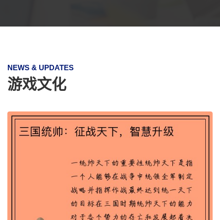
NEWS & UPDATES
游戏文化