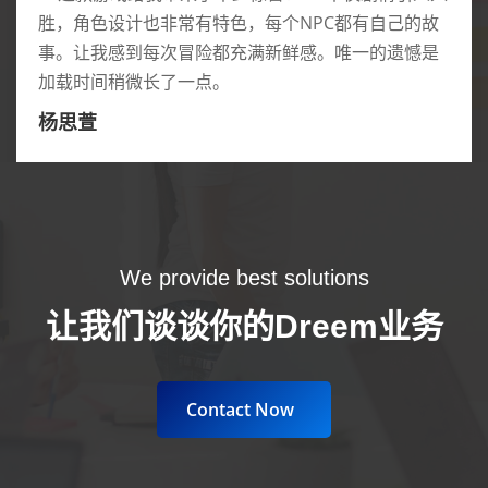
胜，角色设计也非常有特色，每个NPC都有自己的故
事。让我感到每次冒险都充满新鲜感。唯一的遗憾是
加载时间稍微长了一点。
杨思萱
We provide best solutions
让我们谈谈你的Dreem业务
Contact Now