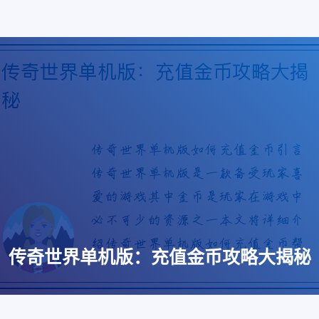
传奇世界单机版：充值金币攻略大揭秘