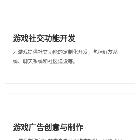
游戏社交功能开发
为游戏提供社交功能的定制化开发，包括好友系
统、聊天系统和社区建设等。
游戏广告创意与制作